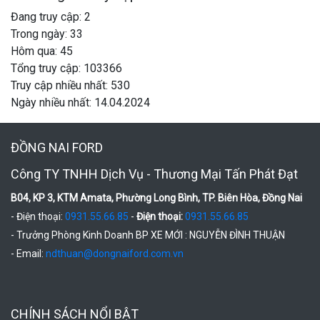
Đang truy cập: 2
Trong ngày: 33
Hôm qua: 45
Tổng truy cập: 103366
Truy cập nhiều nhất: 530
Ngày nhiều nhất: 14.04.2024
ĐỒNG NAI FORD
Công TY TNHH Dịch Vụ - Thương Mại Tấn Phát Đạt
B04, KP 3, KTM Amata, Phường Long Bình, TP. Biên Hòa, Đồng Nai
- Điện thoại:
0931.55.66.85
-
Điện thoại:
0931.55.66.85
- Trưởng Phòng Kinh Doanh BP XE MỚI : NGUYỄN ĐÌNH THUẬN
- Email:
ndthuan@dongnaiford.com.vn
CHÍNH SÁCH NỔI BẬT