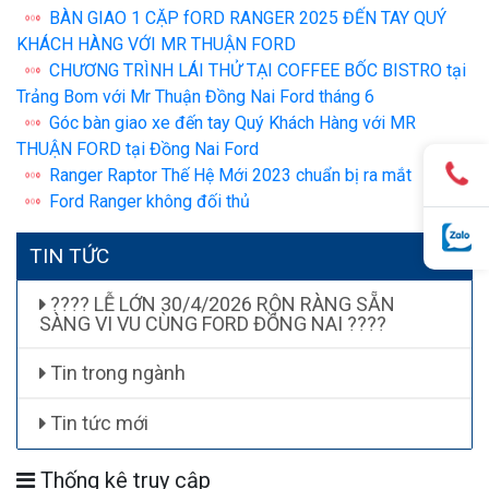
BÀN GIAO 1 CẶP fORD RANGER 2025 ĐẾN TAY QUÝ
KHÁCH HÀNG VỚI MR THUẬN FORD
CHƯƠNG TRÌNH LÁI THỬ TẠI COFFEE BỐC BISTRO tại
Trảng Bom với Mr Thuận Đồng Nai Ford tháng 6
Góc bàn giao xe đến tay Quý Khách Hàng với MR
THUẬN FORD tại Đồng Nai Ford
Ranger Raptor Thế Hệ Mới 2023 chuẩn bị ra mắt
Ford Ranger không đối thủ
TIN TỨC
???? LỄ LỚN 30/4/2026 RỘN RÀNG SẴN
SÀNG VI VU CÙNG FORD ĐỒNG NAI ????
Tin trong ngành
Tin tức mới
Thống kê truy cập