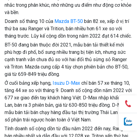
nhắc trong phân khúc, nhờ những ưu điểm như động cơ khỏe
và bền.
Doanh số tháng 10 của
Mazda BT-50
bán 82 xe, xếp ở vị trí
thứ ba sau Ranger và Trition, bán nhiều hơn 61 xe so với
tháng trước. Lũy kế cộng dồn trong năm 2022 đạt 614 chiếc.
BT-50 đang bán thuộc đời 2021, mẫu bán tải thiết kế mới
phù hợp đi phố, bổ sung nhiều trang bị tiện ích, nhưng sức
cạnh tranh vẫn chưa đủ so với hai đối thủ sừng sỏ Ranger
và Triton. Mazda cung cấp 4 tùy chọn phiên bản cho BT-50,
giá từ 659-849 triệu đồng.
Ở cuối bảng xếp hạng,
Isuzu D-Max
chỉ bán 57 xe tháng 10,
tăng 44 xe so với tháng 9. Doanh số cộng dồn năm 2022 với
677 xe giao đến tay khách hàng Việt. D-Max nhập khẩu Thái
Lan, bán ra 3 phiên bản, giá từ 630-850 triệu đồng. D-Max là
mẫu bán tải bán chạy hàng đầu tại thị trường Thái Lan nhưng
số phận trái ngược hoàn toàn ở Việt Nam.
Tính doanh số cộng dồn từ đầu năm 2022 đến nay, Ranger
bán nhiều nhất và dẫn đầu với 12.028 xe. Triton xếp thứ hai