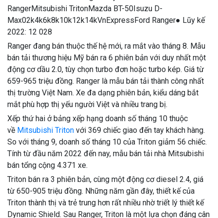
RangerMitsubishi TritonMazda BT-50Isuzu D-
Max02k4k6k8k10k12k14kVnExpressFord Ranger● Lũy kế
2022: 12 028
Ranger đang bán thuộc thế hệ mới, ra mắt vào tháng 8. Mẫu
bán tải thương hiệu Mỹ bán ra 6 phiên bản với duy nhất một
động cơ dầu 2.0, tùy chọn turbo đơn hoặc turbo kép. Giá từ
659-965 triệu đồng. Ranger là mẫu bán tải thành công nhất
thị trường Việt Nam. Xe đa dạng phiên bản, kiểu dáng bắt
mắt phù hợp thị yếu người Việt và nhiều trang bị.
Xếp thứ hai ở bảng xếp hạng doanh số tháng 10 thuộc
về
Mitsubishi Triton
với 369 chiếc giao đến tay khách hàng.
So với tháng 9, doanh số tháng 10 của Triton giảm 56 chiếc.
Tính từ đầu năm 2022 đến nay, mẫu bán tải nhà Mitsubishi
bán tổng cộng 4.371 xe.
Triton bán ra 3 phiên bản, cùng một động cơ diesel 2.4, giá
từ 650-905 triệu đồng. Những năm gần đây, thiết kế của
Triton thành thị và trẻ trung hơn rất nhiều nhờ triết lý thiết kế
Dynamic Shield. Sau Ranger, Triton là một lựa chọn đáng cân