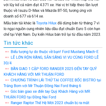
với lũy kế cả năm đạt 4.371 xe. Hai vị trí tiếp theo lần lượt
thuộc về Isuzu D-Max và Mazda BT-50, tương ứng với
doanh số 677 và 614 xe.
Mẫu bán tải khác là
Toyota Hilux
đã dừng bán từ tháng 7 vì
lo ngại nguồn cung nhiên liệu dầu đạt chuẩn Euro 5 còn hạn
chế tại Việt Nam. Dự kiến Hilux bán trở lại từ đầu năm 2023.
Tin tức khác
Biểu tượng tự do thuộc về bạn! Ford Mustang Mach-E
LỄ LỚN RỘN RÀNG, SẴN SÀNG VI VU CÙNG FORD LỄ
30/4
BÀN GIAO 1 CẶP fORD RANGER 2025 ĐẾN TAY QUÝ
KHÁCH HÀNG VỚI MR THUẬN FORD
CHƯƠNG TRÌNH LÁI THỬ TẠI COFFEE BỐC BISTRO tại
Trảng Bom với Mr Thuận Đồng Nai Ford tháng 6
Góc bàn giao xe đến tay Quý Khách Hàng với MR
THUẬN FORD tại Đồng Nai Ford
Ranger Raptor Thế Hệ Mới 2023 chuẩn bị ra mắt