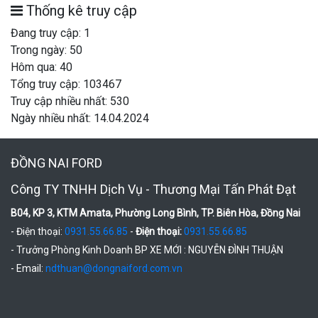
Thống kê truy cập
Đang truy cập: 1
Trong ngày: 50
Hôm qua: 40
Tổng truy cập: 103467
Truy cập nhiều nhất: 530
Ngày nhiều nhất: 14.04.2024
ĐỒNG NAI FORD
Công TY TNHH Dịch Vụ - Thương Mại Tấn Phát Đạt
B04, KP 3, KTM Amata, Phường Long Bình, TP. Biên Hòa, Đồng Nai
- Điện thoại:
0931.55.66.85
-
Điện thoại:
0931.55.66.85
- Trưởng Phòng Kinh Doanh BP XE MỚI : NGUYỄN ĐÌNH THUẬN
- Email:
ndthuan@dongnaiford.com.vn