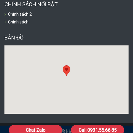
CHÍNH SÁCH NỔI BẬT
Chính sách 2
Chính sách
BẢN ĐỒ
Chat Zalo
Call:0931.55.66.85
© Copyright 2026. Thiết kế website bởi
Fdola.com