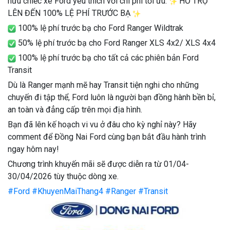
hữu chiếc xe Ford yêu thích với chi phí tối ưu:
HỖ TRỢ
LÊN ĐẾN 100% LỆ PHÍ TRƯỚC BẠ
100% lệ phí trước bạ cho Ford Ranger Wildtrak
50% lệ phí trước bạ cho Ford Ranger XLS 4x2/ XLS 4x4
100% lệ phí trước bạ cho tất cả các phiên bản Ford
Transit
Dù là Ranger mạnh mẽ hay Transit tiện nghi cho những
chuyến đi tập thể, Ford luôn là người bạn đồng hành bền bỉ,
an toàn và đẳng cấp trên mọi địa hình.
Bạn đã lên kế hoạch vi vu ở đâu cho kỳ nghỉ này? Hãy
comment để Đồng Nai Ford cùng bạn bắt đầu hành trình
ngay hôm nay!
Chương trình khuyến mãi sẽ được diễn ra từ 01/04-
30/04/2026 tùy thuộc dòng xe.
#Ford
#KhuyenMaiThang4
#Ranger
#Transit