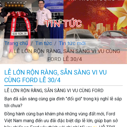
TIN TỨC
Trang chủ
Tin tức
Tin tức mới
LỄ LỚN RỘN RÀNG, SẴN SÀNG VI VU CÙNG
FORD LỄ 30/4
LỄ LỚN RỘN RÀNG, SẴN SÀNG VI VU
CÙNG FORD LỄ 30/4
LỄ LỚN RỘN RÀNG, SẴN SÀNG VI VU CÙNG FORD
Bạn đã sẵn sàng cùng gia đình "đổi gió" trong kỳ nghỉ lễ sắp
tới chưa?
Đồng hành cùng bạn khám phá những vùng đất mới, Ford
Việt Nam mang đến ưu đãi đặc biệt dịp lễ lớn, giúp bạn sở