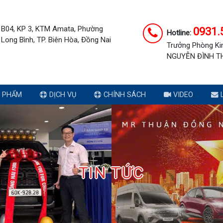
B04, KP 3, KTM Amata, Phường
0931.
Hotline:
Long Bình, TP. Biên Hòa, Đồng Nai
Trưởng Phòng Ki
NGUYỄN ĐÌNH T
 PHẨM
DỊCH VỤ
CHÍNH SÁCH
VIDEO
L
TIN TỨC