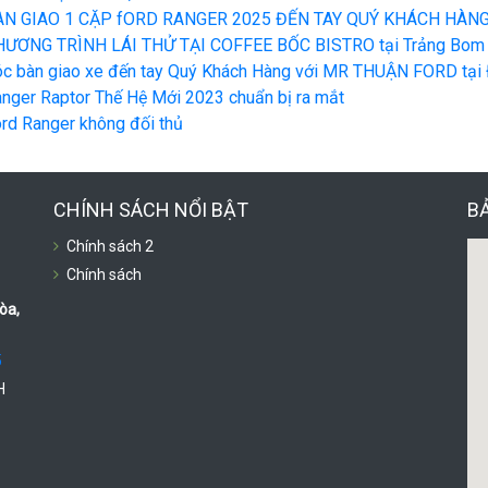
ÀN GIAO 1 CẶP fORD RANGER 2025 ĐẾN TAY QUÝ KHÁCH HÀN
ƯƠNG TRÌNH LÁI THỬ TẠI COFFEE BỐC BISTRO tại Trảng Bom vớ
c bàn giao xe đến tay Quý Khách Hàng với MR THUẬN FORD tại 
nger Raptor Thế Hệ Mới 2023 chuẩn bị ra mắt
rd Ranger không đối thủ
CHÍNH SÁCH NỔI BẬT
B
Chính sách 2
Chính sách
òa,
5
H