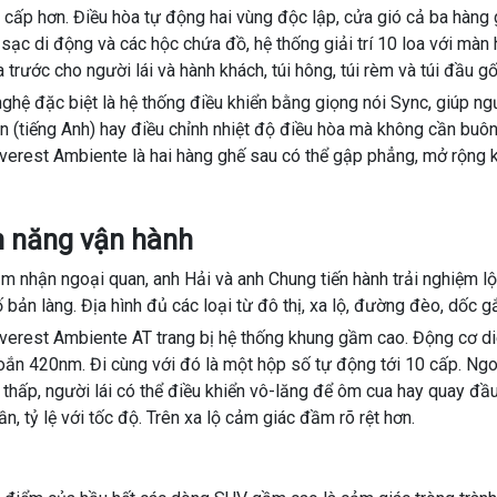
 cấp hơn. Điều hòa tự động hai vùng độc lập, cửa gió cả ba hàng 
sạc di động và các hộc chứa đồ, hệ thống giải trí 10 loa với màn h
a trước cho người lái và hành khách, túi hông, túi rèm và túi đầu gố
ghệ đặc biệt là hệ thống điều khiển bằng giọng nói Sync, giúp ngư
ắn (tiếng Anh) hay điều chỉnh nhiệt độ điều hòa mà không cần buôn
verest Ambiente là hai hàng ghế sau có thể gập phẳng, mở rộng 
h năng vận hành
m nhận ngoại quan, anh Hải và anh Chung tiến hành trải nghiệm lộ t
 bản làng. Địa hình đủ các loại từ đô thị, xa lộ, đường đèo, dốc gắ
verest Ambiente AT trang bị hệ thống khung gầm cao. Động cơ di
ắn 420nm. Đi cùng với đó là một hộp số tự động tới 10 cấp. Ngoài
 thấp, người lái có thể điều khiển vô-lăng để ôm cua hay quay đ
ần, tỷ lệ với tốc độ. Trên xa lộ cảm giác đầm rõ rệt hơn.