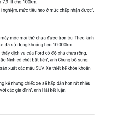
h 7,9 lít cho 100km.
ải nghiệm, mức tiêu hao ở mức chấp nhận được",
 máy móc mọi thứ chưa được trơn tru. Theo kinh
i xe đã sử dụng khoảng hơn 10.000km.
i thấy dịch vụ của Ford có độ phủ chưa rộng,
ắc Ninh có chút bất tiện", anh Chung bổ sung.
 sản xuất các mẫu SUV. Xe thiết kế khỏe khoắn
đáng kể nhưng chiếc xe sẽ hấp dẫn hơn rất nhiều
i các gia đình", anh Hải kết luận.