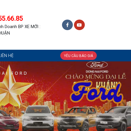
55.66.85
nh Doanh BP XE MỚI :
HUẬN
IÊN HỆ
YÊU CẦU BÁO GIÁ