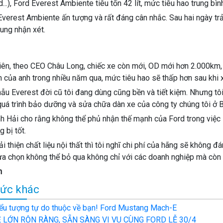
d...), Ford Everest Ambiente tiêu tốn 42 lít, mức tiêu hao trung bìn
Everest Ambiente ấn tượng và rất đáng cân nhắc. Sau hai ngày tr
ung nhận xét.
iên, theo CEO Châu Long, chiếc xe còn mới, OD mới hơn 2.000km,
 của anh trong nhiều năm qua, mức tiêu hao sẽ thấp hơn sau kh
ẫu Everest đời cũ tôi đang dùng cũng bền và tiết kiệm. Nhưng tô
quá trình bảo dưỡng và sửa chữa dàn xe của công ty chúng tôi ở B
h Hải cho rằng không thể phủ nhận thế mạnh của Ford trong việc
g bị tốt.
ải thiện chất liệu nội thất thì tôi nghĩ chi phí của hãng sẽ không 
lựa chọn không thể bỏ qua không chỉ với các doanh nghiệp mà còn vớ
n
tức khác
ểu tượng tự do thuộc về bạn! Ford Mustang Mach-E
Ễ LỚN RỘN RÀNG, SẴN SÀNG VI VU CÙNG FORD LỄ 30/4