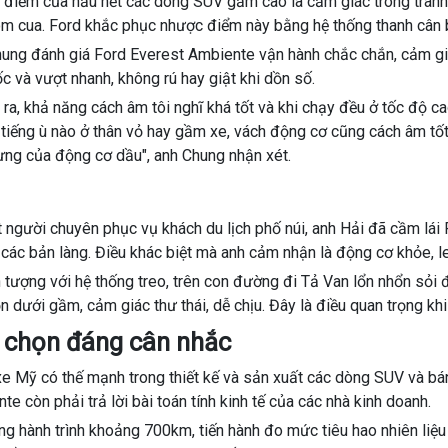
điểm của hầu hết các dòng SUV gầm cao là cảm giác tròng trành
m cua. Ford khắc phục nhược điểm này bằng hệ thống thanh cân 
ung đánh giá Ford Everest Ambiente vận hành chắc chắn, cảm giác
ốc và vượt nhanh, không rú hay giật khi dồn số.
 ra, khả năng cách âm tôi nghĩ khá tốt và khi chạy đều ở tốc độ 
 tiếng ù nào ở thân vỏ hay gầm xe, vách động cơ cũng cách âm tốt,
ưng của động cơ dầu", anh Chung nhận xét.
 người chuyên phục vụ khách du lịch phố núi, anh Hải đã cầm lái
 các bản làng. Điều khác biệt mà anh cảm nhận là động cơ khỏe, le
n tượng với hệ thống treo, trên con đường đi Tả Van lổn nhổn sỏi
ồn dưới gầm, cảm giác thư thái, dễ chịu. Đây là điều quan trọng khi
 chọn đáng cân nhắc
e Mỹ có thế mạnh trong thiết kế và sản xuất các dòng SUV và bá
te còn phải trả lời bài toán tính kinh tế của các nhà kinh doanh.
ng hành trình khoảng 700km, tiến hành đo mức tiêu hao nhiên liệ