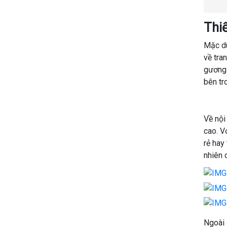
Thiế
Mặc dù
về tra
gương 
bên tr
Về nội 
cao. V
rẻ hay
nhiên 
Ngoài 