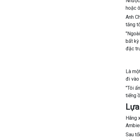
Nhược 
hoặc ô
Anh Ch
tăng t
"Ngoài
bất kỳ
đặc tr
Là một
đi vào
"Tôi ấ
tiếng 
Lựa
Hãng x
Ambien
Sau tổ