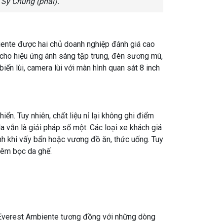
 Sỹ Chung (phải).
iente được hai chủ doanh nghiệp đánh giá cao
r cho hiệu ứng ánh sáng tập trung, đèn sương mù,
ến lùi, camera lùi với màn hình quan sát 8 inch
hiển. Tuy nhiên, chất liệu nỉ lại không ghi điểm
a vẫn là giải pháp số một. Các loại xe khách giá
inh khi vấy bẩn hoặc vương đồ ăn, thức uống. Tuy
hêm bọc da ghế.
d Everest Ambiente tương đồng với những dòng