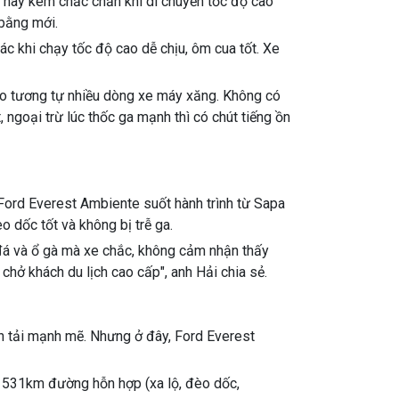
 hay kém chắc chắn khi di chuyển tốc độ cao
bằng mới.
 khi chạy tốc độ cao dễ chịu, ôm cua tốt. Xe
cao tương tự nhiều dòng xe máy xăng. Không có
 ngoại trừ lúc thốc ga mạnh thì có chút tiếng ồn
 Ford Everest Ambiente suốt hành trình từ Sapa
o dốc tốt và không bị trễ ga.
 đá và ổ gà mà xe chắc, không cảm nhận thấy
 chở khách du lịch cao cấp", anh Hải chia sẻ.
n tải mạnh mẽ. Nhưng ở đây, Ford Everest
u 531km đường hỗn hợp (xa lộ, đèo dốc,