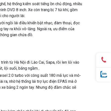
ghế, hệ thống kiểm soát tiếng ồn chủ động, nhiều
ình DVD 8 inch. Xe còn trang bị 7 túi khí, gồm
i cho người lái.
ời ngồi lái điều khiển bật nhạc, đàm thoại, đọc
g tay ra khỏi vô-lăng. Ngoài ra, ưu điểm của
không gian chứa đồ.
rình từ Hà Nội đi Lào Cai, Sapa, rồi len lỏi vào
t, lội suối, băng ngầm...
esel 2.0 turbo với công suất 180 mã lực và mô-
 ra, nhờ hệ thống lái trợ lực điện EPAS mà ở
ầu xe bằng 2 ngón tay. Nhưng độ đầm chắc sẽ