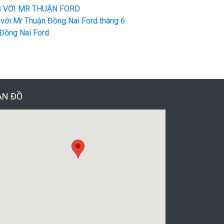
G VỚI MR THUẬN FORD
i Mr Thuận Đồng Nai Ford tháng 6
Đồng Nai Ford
ẢN ĐỒ