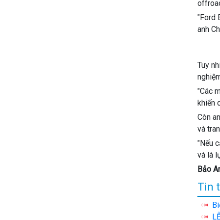
offroa
"Ford 
anh Ch
Tuy nh
nghiệm
"Các m
khiến 
Còn an
và tran
"Nếu c
và là 
Bảo A
Tin 
Bi
L