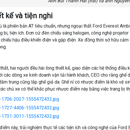
Anh Bùi Thanh Hải (trái) và anh Nguyễn
t kế và tiện nghi
 là phiên bản AT tiêu chuẩn, nhưng ngoại thất Ford Everest Amb
ng bị, tiện ích. Đơn cử đèn chiếu sáng halogen, công nghệ projeto
chiếu hậu điều khiển điện và gập điện. Xe đồng thời sở hữu cảm bi
ong.
thất, hai người đều hài lòng thiết kế, giao diện các hệ thống điều k
ới các dòng xe kinh doanh vận tải hành khách, CEO cho rằng ghế d
 tầm trung cũng lắp ghế giả da. Ghế nỉ có nhược điểm là khó vệ s
các chủ xe có thể khắc phục nhược điểm này bằng việc trang bị t
điểm này, trải nghiệm thực tế các tiện ích và công nghệ của For