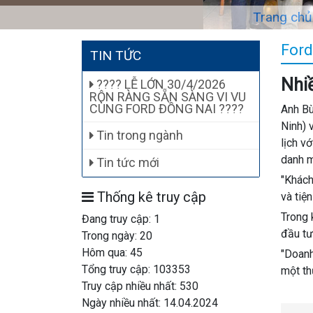
Trang chủ
Ford
TIN TỨC
Nhiề
???? LỄ LỚN 30/4/2026
RỘN RÀNG SẴN SÀNG VI VU
CÙNG FORD ĐỒNG NAI ????
Anh Bù
Ninh) 
Tin trong ngành
lịch v
danh m
Tin tức mới
"Khách
Thống kê truy cập
và tiệ
Trong 
Đang truy cập: 1
đầu tư
Trong ngày: 20
Hôm qua: 45
"Doanh
Tổng truy cập: 103353
một th
Truy cập nhiều nhất: 530
Ngày nhiều nhất: 14.04.2024