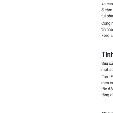
xe cao
ổ cắm 
túi phí
Công n
tin nh
Ford E
Tín
Sau cả
một số
Ford E
men xo
tốc độ
tăng d