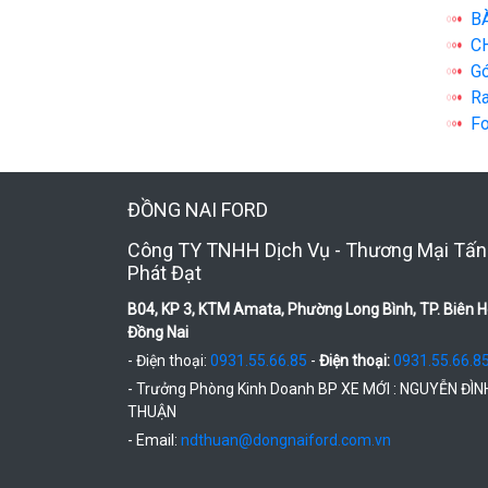
B
CH
Gó
Ra
Fo
ĐỒNG NAI FORD
Công TY TNHH Dịch Vụ - Thương Mại Tấn
Phát Đạt
B04, KP 3, KTM Amata, Phường Long Bình, TP. Biên H
Đồng Nai
- Điện thoại:
0931.55.66.85
-
Điện thoại:
0931.55.66.8
- Trưởng Phòng Kinh Doanh BP XE MỚI : NGUYỄN ĐÌN
THUẬN
- Email:
ndthuan@dongnaiford.com.vn