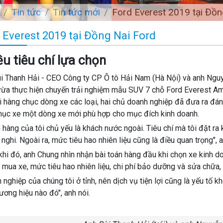
Tin tức
Tin tức mới
Ford Everest 2019 tại Đồn
 Everest 2019 tại Đồng Nai Ford
u tiêu chí lựa chọn
i Thanh Hải - CEO Công ty CP Ô tô Hải Nam (Hà Nội) và anh Ngu
vừa thực hiện chuyến trải nghiệm mẫu SUV 7 chỗ Ford Everest Amb
ới hàng chục dòng xe các loại, hai chủ doanh nghiệp đã đưa ra đán
ục xe một dòng xe mới phù hợp cho mục đích kinh doanh.
 hàng của tôi chủ yếu là khách nước ngoài. Tiêu chí mà tôi đặt ra k
n nghi. Ngoài ra, mức tiêu hao nhiên liệu cũng là điều quan trọng", 
khi đó, anh Chung nhìn nhận bài toán hàng đầu khi chọn xe kinh doa
 mua xe, mức tiêu hao nhiên liệu, chi phí bảo dưỡng và sửa chữa,
 nghiệp của chúng tôi ở tỉnh, nên dịch vụ tiện lợi cũng là yếu tố 
ương hiệu nào đó", anh nói.